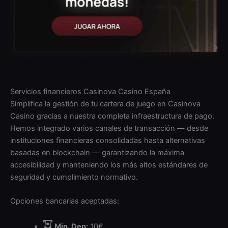
Servicios financieros Casinova Casino España
Simplifica la gestión de tu cartera de juego en Casinova
Casino gracias a nuestra completa infraestructura de pago.
Hemos integrado varios canales de transacción — desde
instituciones financieras consolidadas hasta alternativas
basadas en blockchain — garantizando la máxima
accesibilidad y manteniendo los más altos estándares de
seguridad y cumplimiento normativo.
Opciones bancarias aceptadas:
Min. Dep:
10€