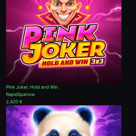
Pink Joker: Hold and Win
RapidSparrow
2,420 €