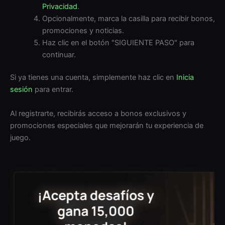
Privacidad
.
Opcionalmente, marca la casilla para recibir bonos,
promociones y noticias.
Haz clic en el botón "SIGUIENTE PASO" para
continuar.
Si ya tienes una cuenta, simplemente haz clic en
Inicia
sesión
para entrar.
Al registrarte, recibirás acceso a bonos exclusivos y
promociones especiales que mejorarán tu experiencia de
juego.