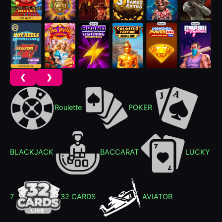
❮
❯
Roulette
POKER
BLACKJACK
BACCARAT
LUCKY
7
32 CARDS
AVIATOR