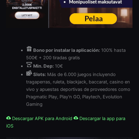
Bono por instalar la aplicación:
100% hasta
500€ + 200 tiradas gratis
Min. Dep:
10€
Slots:
Más de 6.000 juegos incluyendo
tragaperras, ruleta, blackjack, baccarat, casino en
vivo y apuestas deportivas de proveedores como
Pragmatic Play, Play'n GO, Playtech, Evolution
Gaming
Descargar APK para Android
Descargar la app para
iOS