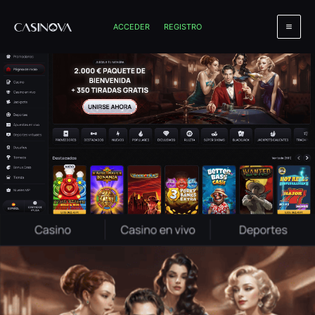
Skip
to
ACCEDER
REGISTRO
content